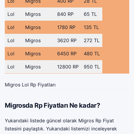
Lol
Migros
400 RP
28 TL
Lol
Migros
840 RP
65 TL
Lol
Migros
1780 RP
135 TL
Lol
Migros
3620 RP
272 TL
Lol
Migros
6450 RP
480 TL
Lol
Migros
12800 RP
950 TL
Migros Lol Rp Fiyatları
Migrosda Rp Fiyatları Ne kadar?
Yukarıdaki listede güncel olarak Migros Rp Fiyat
listesini paylaştık. Yukarıdaki listemizi inceleyerek