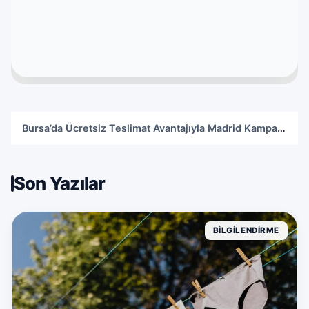
Üsküdar’da Diş Köprüsü Tedavisi: Eksik Dişler İçin Kalıcı Bir Çözüm
Bursa’da Ücretsiz Teslimat Avantajıyla Madrid Kampanyasını Kaçırmayın!
Öts İç Giyim ile 6 Al 5 Öde Kampanyasında Muhteşem Fırsatlar!
Efil Yatak Odası Takımı: Eviniz İçin Zarafet ve İşlevsellik
Dijital İçeriklerinizi Kolayca Yönetmenin Yolu: Karakter Sayacı
Son Yazılar
BILGILENDIRME