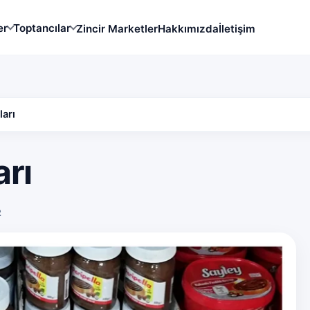
er
Toptancılar
Zincir Marketler
Hakkımızda
İletişim
ları
arı
2