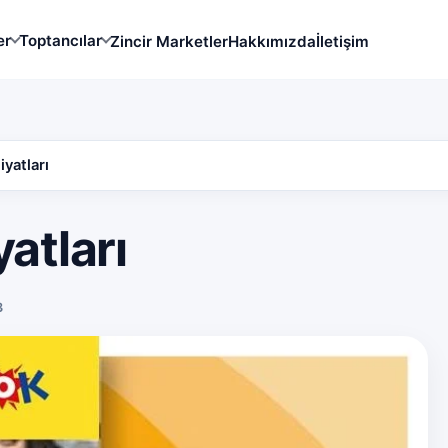
er
Toptancılar
Zincir Marketler
Hakkımızda
İletişim
yatları
atları
3