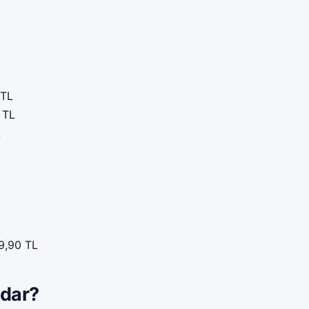
 TL
 TL
L
9,90 TL
adar?