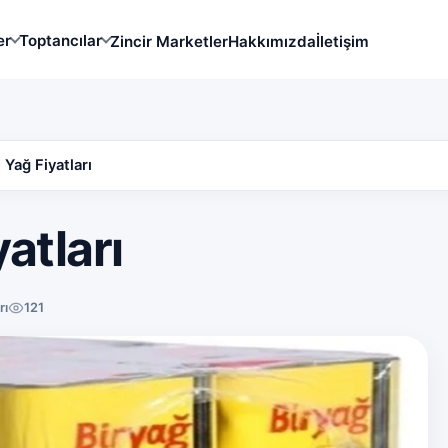
er
Toptancılar
Zincir Marketler
Hakkımızda
İletişim
Yağ Fiyatları
atları
rı
121