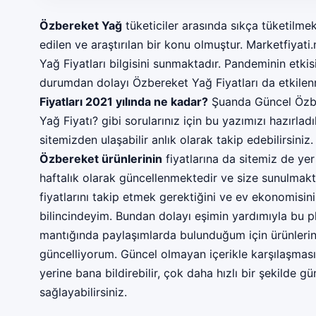
Özbereket Yağ
tüketiciler arasında sıkça tüketilme
edilen ve araştırılan bir konu olmuştur. Marketfiyat
Yağ Fiyatları bilgisini sunmaktadır. Pandeminin etki
durumdan dolayı Özbereket Yağ Fiyatları da etkilen
Fiyatları 2021 yılında ne kadar?
Şuanda Güncel Özbe
Yağ Fiyatı? gibi sorularınız için bu yazımızı hazırlad
sitemizden ulaşabilir anlık olarak takip edebilirsiniz
Özbereket ürünlerinin
fiyatlarına da sitemiz de yer
haftalık olarak güncellenmektedir ve size sunulmak
fiyatlarını takip etmek gerektiğini ve ev ekonomisi
bilincindeyim. Bundan dolayı eşimin yardımıyla bu p
mantığında paylaşımlarda bulunduğum için ürünlerin 
güncelliyorum. Güncel olmayan içerikle karşılaşma
yerine bana bildirebilir, çok daha hızlı bir şekilde gü
sağlayabilirsiniz.