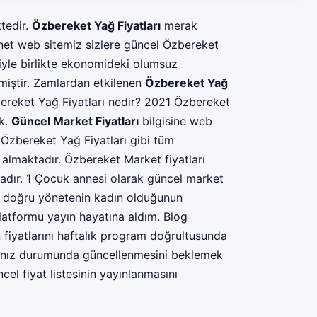
ktedir.
Özbereket Yağ Fiyatları
merak
i.net web sitemiz sizlere güncel Özbereket
siyle birlikte ekonomideki olumsuz
miştir. Zamlardan etkilenen
Özbereket Yağ
reket Yağ Fiyatları nedir? 2021 Özbereket
ık.
Güncel Market Fiyatları
bilgisine web
. Özbereket Yağ Fiyatları gibi tüm
 almaktadır. Özbereket Market fiyatları
tadır. 1 Çocuk annesi olarak güncel market
ni doğru yönetenin kadın olduğunun
latformu yayın hayatına aldım. Blog
fiyatlarını haftalık program doğrultusunda
sınız durumunda güncellenmesini beklemek
ncel fiyat listesinin yayınlanmasını