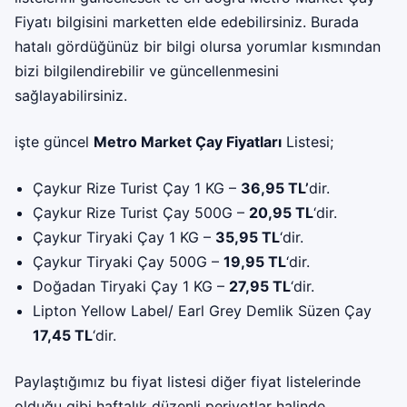
Fiyatı bilgisini marketten elde edebilirsiniz. Burada
hatalı gördüğünüz bir bilgi olursa yorumlar kısmından
bizi bilgilendirebilir ve güncellenmesini
sağlayabilirsiniz.
işte güncel
Metro Market Çay Fiyatları
Listesi;
Çaykur Rize Turist Çay 1 KG –
36,95 TL’
dir.
Çaykur Rize Turist Çay 500G –
20,95 TL
‘dir.
Çaykur Tiryaki Çay 1 KG –
35,95 TL
‘dir.
Çaykur Tiryaki Çay 500G –
19,95 TL
‘dir.
Doğadan Tiryaki Çay 1 KG –
27,95 TL
‘dir.
Lipton Yellow Label/ Earl Grey Demlik Süzen Çay
17,45 TL
‘dir.
Paylaştığımız bu fiyat listesi diğer fiyat listelerinde
olduğu gibi haftalık düzenli periyotlar halinde