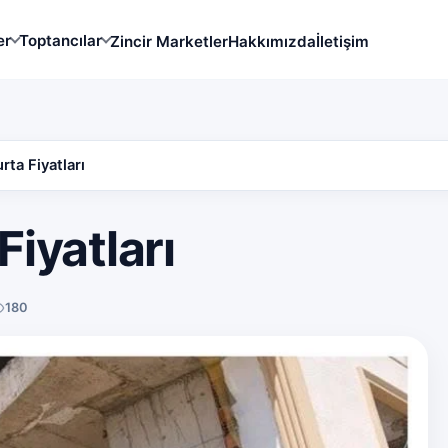
er
Toptancılar
Zincir Marketler
Hakkımızda
İletişim
ta Fiyatları
iyatları
180