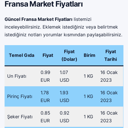
Fransa Market Fiyatları
Güncel Fransa Market Fiyatları
listemizi
inceleyebilirsiniz. Eklemek istediğiniz veya belirtmek
istediğiniz notları yorumlar kısmından paylaşabilirsiniz.
Fiyat
Fiyat
Temel Gıda
Fiyat
Birim
(Dolar)
Tarihi
0.99
1.07
16 Ocak
Un Fiyatı
1 KG
EUR
USD
2023
1.78
1.93
16 Ocak
Pirinç Fiyatı
1 KG
EUR
USD
2023
0.85
0.92
16 Ocak
Şeker Fiyatı
1 KG
EUR
USD
2023