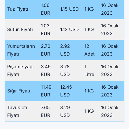
1.06
16 Ocak
Tuz Fiyatı
1.15 USD
1 KG
EUR
2023
1.03
16 Ocak
Sütün Fiyatı
1.12 USD
1 KG
EUR
2023
Yumurtaların
2.70
2.92
12
16 Ocak
Fiyatı
EUR
USD
Adet
2023
Pişirme yağı
3.49
3.78
1
16 Ocak
Fiyatı
EUR
USD
Litre
2023
11.49
12.45
16 Ocak
Sığır Fiyatı
1 KG
EUR
USD
2023
Tavuk eti
7.65
8.29
16 Ocak
1 KG
Fiyatı
EUR
USD
2023