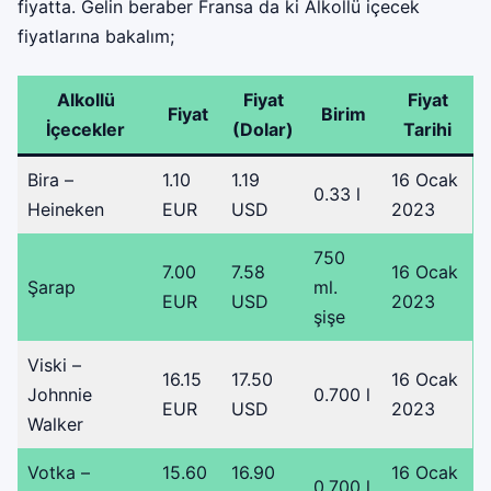
fiyatta. Gelin beraber Fransa da ki Alkollü içecek
fiyatlarına bakalım;
Alkollü
Fiyat
Fiyat
Fiyat
Birim
İçecekler
(Dolar)
Tarihi
Bira –
1.10
1.19
16 Ocak
0.33 l
Heineken
EUR
USD
2023
750
7.00
7.58
16 Ocak
Şarap
ml.
EUR
USD
2023
şişe
Viski –
16.15
17.50
16 Ocak
Johnnie
0.700 l
EUR
USD
2023
Walker
Votka –
15.60
16.90
16 Ocak
0.700 l