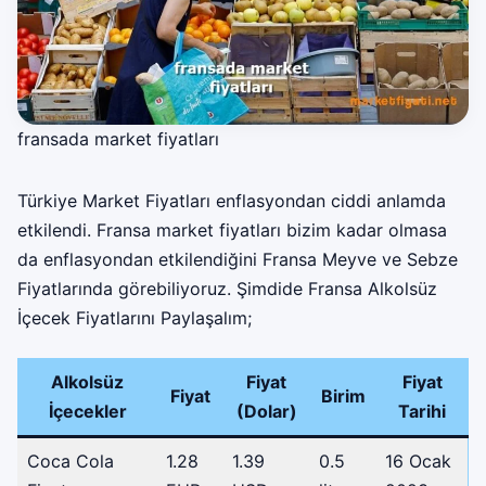
fransada market fiyatları
Türkiye Market Fiyatları
enflasyondan ciddi anlamda
etkilendi. Fransa market fiyatları bizim kadar olmasa
da enflasyondan etkilendiğini Fransa Meyve ve Sebze
Fiyatlarında görebiliyoruz. Şimdide Fransa Alkolsüz
İçecek Fiyatlarını Paylaşalım;
Alkolsüz
Fiyat
Fiyat
Fiyat
Birim
İçecekler
(Dolar)
Tarihi
Coca Cola
1.28
1.39
0.5
16 Ocak