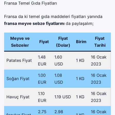
Fransa Temel Gıda Fiyatları
Fransa da ki temel gıda maddeleri fiyatları yanında
fransa meyve sebze fiyatlarını
da paylaşalım;
Meyve ve
Fiyat
Fiyat
Fiyat
Birim
Sebzeler
(Dolar)
Tarihi
1.48
1.60
16 Ocak
Patates Fiyat
1 KG
EUR
USD
2023
1.00
1.08
16 Ocak
Soğan Fiyat
1 KG
EUR
USD
2023
1.10
16 Ocak
Havuç Fiyat
1.19 USD
1 KG
EUR
2023
2.75
2.98
16 Ocak