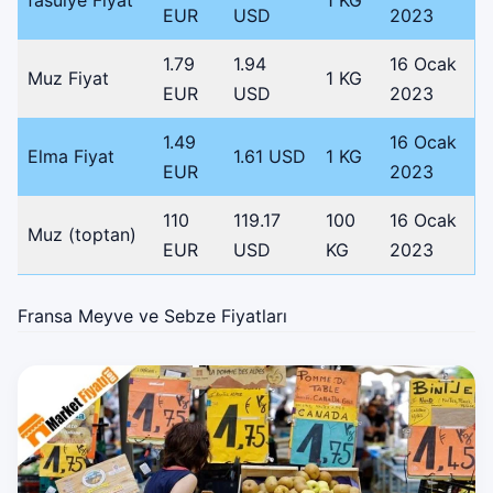
fasulye Fiyat
1 KG
EUR
USD
2023
1.79
1.94
16 Ocak
Muz Fiyat
1 KG
EUR
USD
2023
1.49
16 Ocak
Elma Fiyat
1.61 USD
1 KG
EUR
2023
110
119.17
100
16 Ocak
Muz (toptan)
EUR
USD
KG
2023
Fransa Meyve ve Sebze Fiyatları