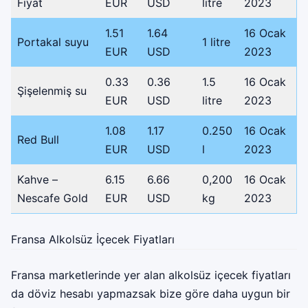
Fiyat
EUR
USD
litre
2023
1.51
1.64
16 Ocak
Portakal suyu
1 litre
EUR
USD
2023
0.33
0.36
1.5
16 Ocak
Şişelenmiş su
EUR
USD
litre
2023
1.08
1.17
0.250
16 Ocak
Red Bull
EUR
USD
l
2023
Kahve –
6.15
6.66
0,200
16 Ocak
Nescafe Gold
EUR
USD
kg
2023
Fransa Alkolsüz İçecek Fiyatları
Fransa marketlerinde yer alan alkolsüz içecek fiyatları
da döviz hesabı yapmazsak bize göre daha uygun bir