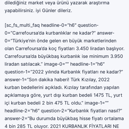
dilediğiniz market veya ürünü yazarak araştırma
yapabilirsiniz. iyi Günler dileriz.
[sc_fs_multi_faq headline-0=”h6″ question-
0=”Carrefoursa’da kurbanlıklar ne kadar?” answer-
0=”Türkiye’nin önde gelen en büyük marketlerinden
olan Carrefoursa’da koç fiyatları 3.450 liradan başlıyor.
Carrefoursa’da büyükbaş kurbanlık ise minimum 3.950
liradan satılacak.” image-0=”” headline-1=”h6″
question-1=”2022 yılında Kurbanlık fiyatları ne kadar?”
answer-1=”Son dakika haberi! Türk Kızılay, 2022
kurban bedellerini açıkladı. Kızılay tarafından yapılan
açıklamaya göre, yurt dışı kurban bedeli 1475 TL, yurt
içi kurban bedeli 2 bin 475 TL oldu.” image-1=””
headline-2=”h6″ question-2=”Kurbanlık fiyatları nasıl?”
answer-2=”Bu durumda büyükbaş hisse fiyatı ortalama
4 bin 285 TL oluyor. 2021 KURBANLIK FİYATLARI NE