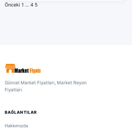
Yazı sayfalaması
Önceki
1
…
4
5
Güncel Market Fiyatları, Market Reyon
Fiyatları
BAĞLANTILAR
Hakkımızda