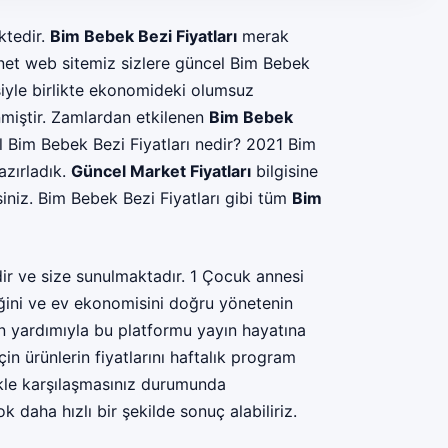
ktedir.
Bim Bebek Bezi Fiyatları
merak
i.net web sitemiz sizlere güncel Bim Bebek
isiyle birlikte ekonomideki olumsuz
nmiştir. Zamlardan etkilenen
Bim Bebek
Bim Bebek Bezi Fiyatları nedir? 2021 Bim
azırladık.
Güncel Market Fiyatları
bilgisine
siniz. Bim Bebek Bezi Fiyatları gibi tüm
Bim
dir ve size sunulmaktadır. 1 Çocuk annesi
iğini ve ev ekonomisini doğru yönetenin
n yardımıyla bu platformu yayın hayatına
n ürünlerin fiyatlarını haftalık program
kle karşılaşmasınız durumunda
 daha hızlı bir şekilde sonuç alabiliriz.