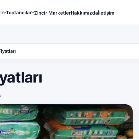
er
Toptancılar
Zincir Marketler
Hakkımızda
İletişim
iyatları
yatları
5