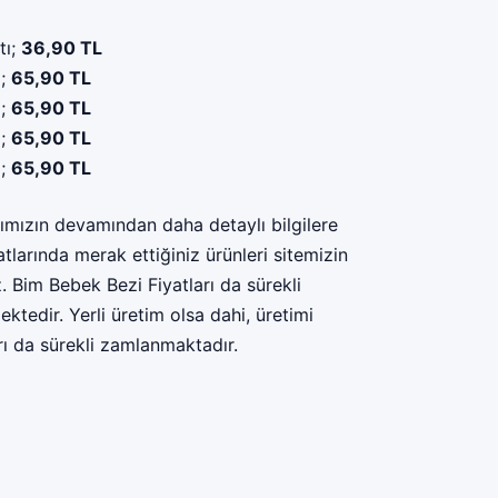
tı;
36,90 TL
ı;
65,90 TL
ı;
65,90 TL
ı;
65,90 TL
ı;
65,90 TL
zımızın devamından daha detaylı bilgilere
atlarında merak ettiğiniz ürünleri sitemizin
iz. Bim Bebek Bezi Fiyatları da sürekli
ktedir. Yerli üretim olsa dahi, üretimi
rı da sürekli zamlanmaktadır.