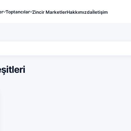
er
Toptancılar
Zincir Marketler
Hakkımızda
İletişim
itleri