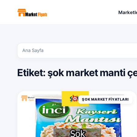
Marketl
Ana Sayfa
Etiket:
şok market manti çeş
ŞOK MARKET FIYATLARI