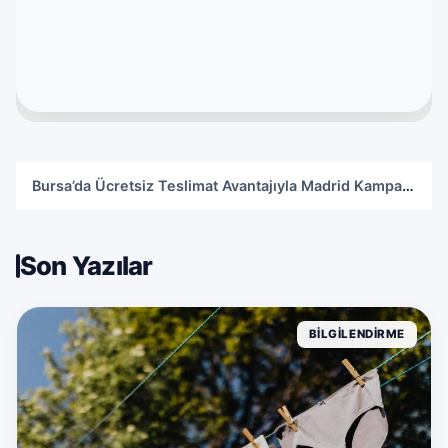
Üsküdar’da Diş Köprüsü Tedavisi: Eksik Dişler İçin Kalıcı Bir Çözüm
Bursa’da Ücretsiz Teslimat Avantajıyla Madrid Kampanyasını Kaçırmayın!
Öts İç Giyim ile 6 Al 5 Öde Kampanyasında Muhteşem Fırsatlar!
Efil Yatak Odası Takımı: Eviniz İçin Zarafet ve İşlevsellik
Dijital İçeriklerinizi Kolayca Yönetmenin Yolu: Karakter Sayacı
Son Yazılar
BILGILENDIRME