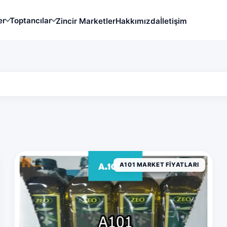
er
Toptancılar
Zincir Marketler
Hakkımızda
İletişim
A101 MARKET FIYATLARI