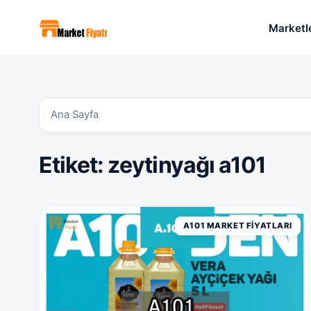
Marketl
Ana Sayfa
Etiket:
zeytinyağı a101
A101 MARKET FIYATLARI