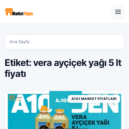
Open
Ana Sayfa
Etiket:
vera ayçiçek yağı 5 lt
fiyatı
A101 MARKET FIYATLARI