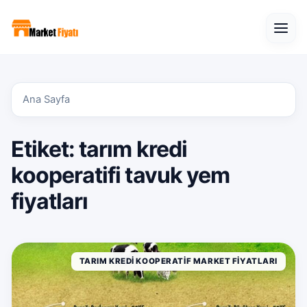
Open
Ana Sayfa
Etiket:
tarım kredi
kooperatifi tavuk yem
fiyatları
TARIM KREDI KOOPERATIF MARKET FIYATLARI