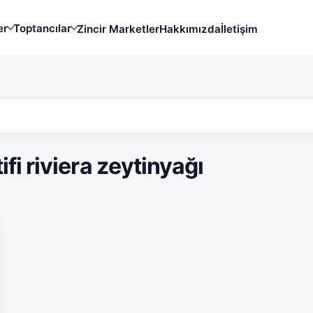
er
Toptancılar
Zincir Marketler
Hakkımızda
İletişim
fi riviera zeytinyağı