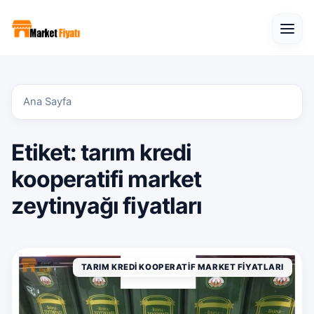
Open
Ana Sayfa
Etiket:
tarım kredi
kooperatifi market
zeytinyağı fiyatları
TARIM KREDI KOOPERATIF MARKET FIYATLARI