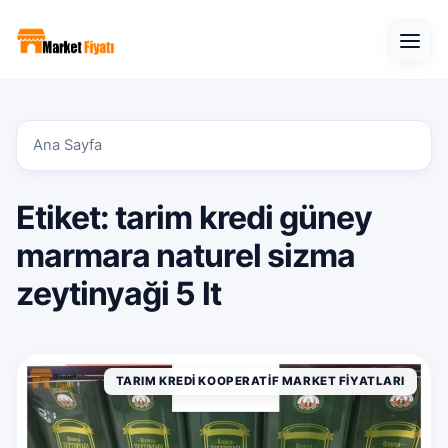
Open
Ana Sayfa
Etiket:
tarim kredi güney
marmara naturel sizma
zeytinyaği 5 lt
TARIM KREDI KOOPERATIF MARKET FIYATLARI