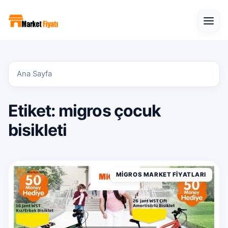
Open
Ana Sayfa
Etiket:
migros çocuk
bisikleti
MIGROS MARKET FIYATLARI