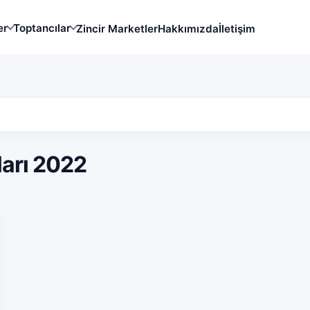
er
Toptancılar
Zincir Marketler
Hakkımızda
İletişim
tları 2022