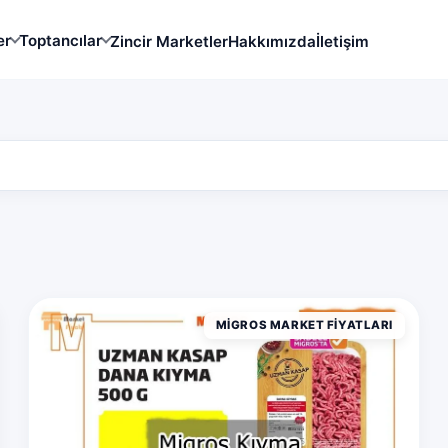
er
Toptancılar
Zincir Marketler
Hakkımızda
İletişim
MIGROS MARKET FIYATLARI