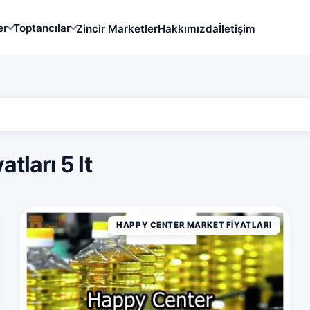
er
Toptancılar
Zincir Marketler
Hakkımızda
İletişim
tları 5 lt
HAPPY CENTER MARKET FIYATLARI