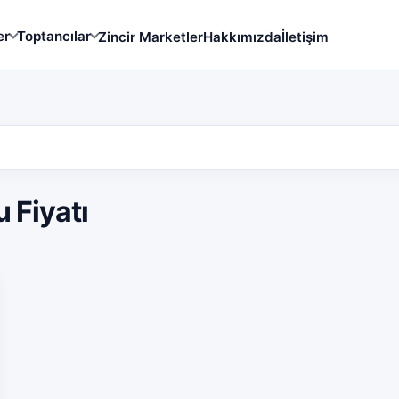
er
Toptancılar
Zincir Marketler
Hakkımızda
İletişim
 Fiyatı