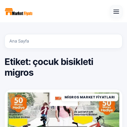
Open
Ana Sayfa
Etiket:
çocuk bisikleti
migros
MIGROS MARKET FIYATLARI