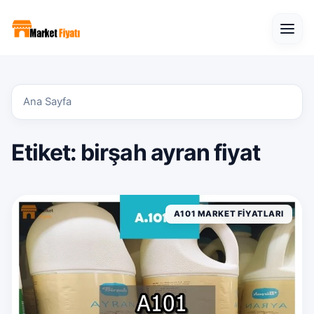
Open
Ana Sayfa
Etiket:
birşah ayran fiyat
A101 MARKET FIYATLARI