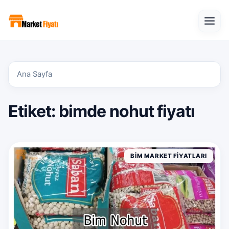
Open
Ana Sayfa
Etiket:
bimde nohut fiyatı
BIM MARKET FIYATLARI