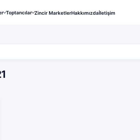
er
Toptancılar
Zincir Marketler
Hakkımızda
İletişim
21