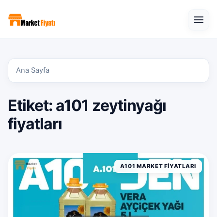
Open
Ana Sayfa
Etiket:
a101 zeytinyağı
fiyatları
A101 MARKET FIYATLARI