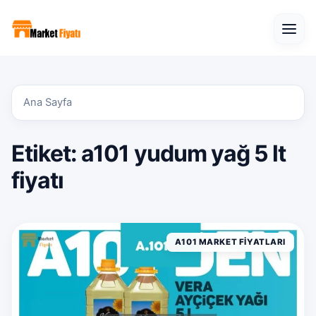
Open
Ana Sayfa
Etiket:
a101 yudum yağ 5 lt
fiyatı
A101 MARKET FIYATLARI