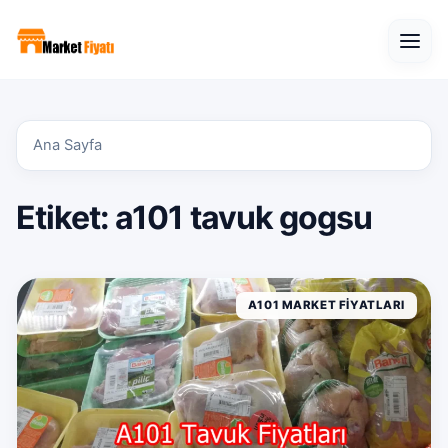
Open
Ana Sayfa
Etiket:
a101 tavuk gogsu
A101 MARKET FIYATLARI