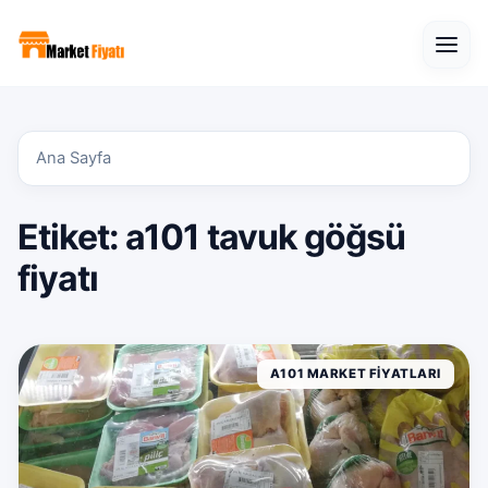
Open
Ana Sayfa
Etiket:
a101 tavuk göğsü
fiyatı
A101 MARKET FIYATLARI