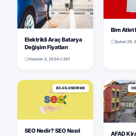
Bim Atlet 
Elektrikli Araç Batarya
Şubat 29, 
Değişim Fiyatları
Haziran 3, 2024
301
BILGILENDIRME
D
SEO Nedir? SEO Nasıl
AFAD Kira