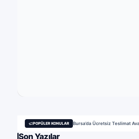
Üsküdar’da Diş Köprüsü Tedavis
Bursa’da Ücretsiz Teslimat Av
POPÜLER KONULAR
Öts İç Giyim ile 6 Al 5 Öde K
Son Yazılar
Efil Yatak Odası Takımı: Eviniz 