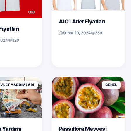
A101 Atlet Fiyatları
Fiyatları
Şubat 29, 2024
259
2024
329
EVLET YARDIMLARI
GENEL
 Yardımı
Passiflora Meyvesi