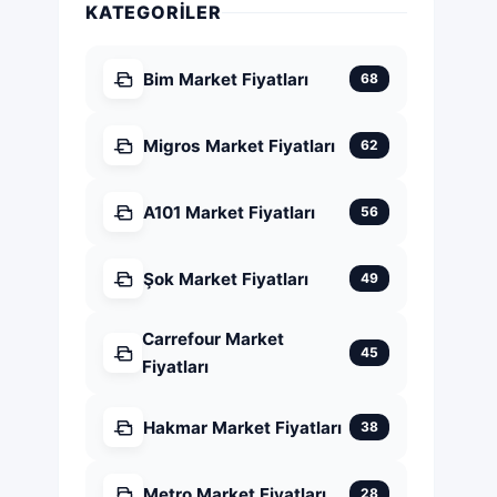
KATEGORILER
Bim Market Fiyatları
68
Migros Market Fiyatları
62
A101 Market Fiyatları
56
Şok Market Fiyatları
49
Carrefour Market
45
Fiyatları
Hakmar Market Fiyatları
38
Metro Market Fiyatları
28