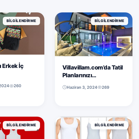
Yönetmenin Yolu: Karakter Sayacı
BILGILENDIRME
BILGILENDIRME
ı Erkek İç
Villavillam.com’da Tatil
Planlarınızı
Şekillendirin
 2024
260
Haziran 3, 2024
269
BILGILENDIRME
BILGILENDIRME