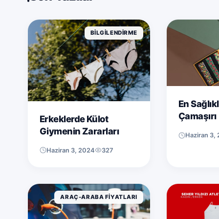
Dijital İçeriklerinizi Kolayca 
BILGILENDIRME
En Sağlıkl
Çamaşırı
Erkeklerde Külot
Giymenin Zararları
Haziran 3,
Haziran 3, 2024
327
ARAÇ-ARABA FIYATLARI