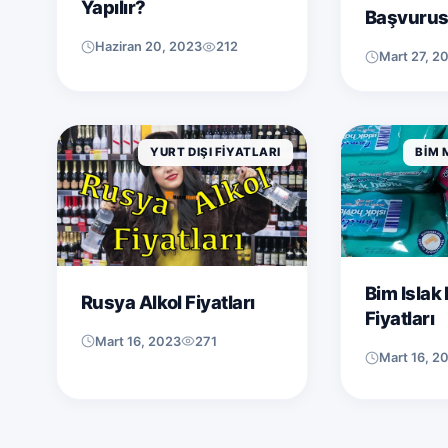
Yapılır?
Başvurusu
Süreç ve
Haziran 20, 2023
212
Mart 27, 2
Belgeleri
YURT DIŞI FIYATLARI
BIM 
Bim Islak
Rusya Alkol Fiyatları
Fiyatları
Mart 16, 2023
271
Mart 16, 2