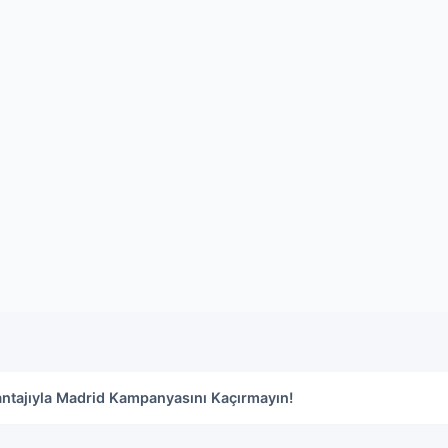
i: Eksik Dişler İçin Kalıcı Bir Çözüm
antajıyla Madrid Kampanyasını Kaçırmayın!
ampanyasında Muhteşem Fırsatlar!
İçin Zarafet ve İşlevsellik