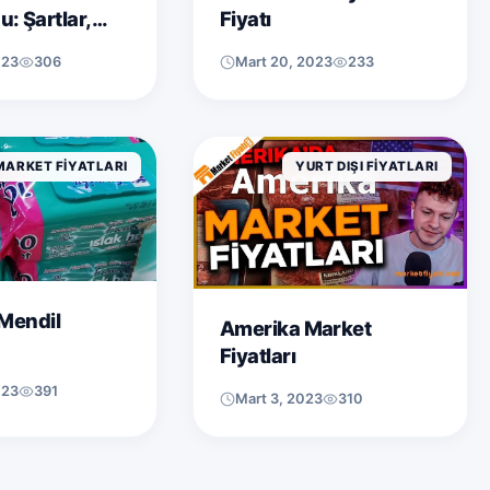
: Şartlar,
Fiyatı
 Başvuru
023
306
Mart 20, 2023
233
MARKET FIYATLARI
YURT DIŞI FIYATLARI
 Mendil
Amerika Market
Fiyatları
023
391
Mart 3, 2023
310