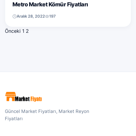
Metro Market Kömür Fiyatları
Aralık 28, 2022
197
Yazı sayfalaması
Önceki
1
2
Güncel Market Fiyatları, Market Reyon
Fiyatları